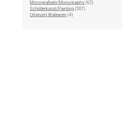
producten
62
Monografieën/Monographs
62
307
producten
Schilderkunst/Painting
307
4
producten
Uitgeverij Walewein
4
producten