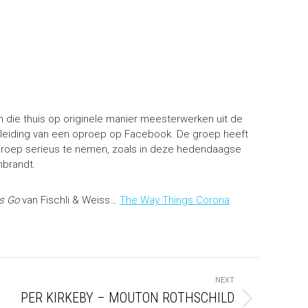
.
en die thuis op originele manier meesterwerken uit de
nleiding van een oproep op Facebook. De groep heeft
oproep serieus te nemen, zoals in deze hedendaagse
brandt.
s Go
van Fischli & Weiss…
The Way Things Corona
NEXT
PER KIRKEBY – MOUTON ROTHSCHILD
Next