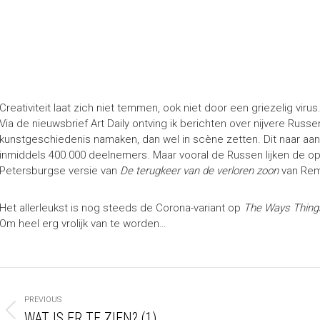
Creativiteit laat zich niet temmen, ook niet door een griezelig virus
Via de nieuwsbrief Art Daily ontving ik berichten over nijvere Russ
kunstgeschiedenis namaken, dan wel in scène zetten. Dit naar aa
inmiddels 400.000 deelnemers. Maar vooral de Russen lijken de 
Petersburgse versie van
De terugkeer van de verloren zoon
van Rem
Het allerleukst is nog steeds de Corona-variant op
The Ways Thing
Om heel erg vrolijk van te worden…
POST
NAVIGATION
PREVIOUS
WAT IS ER TE ZIEN? (1)
Previous