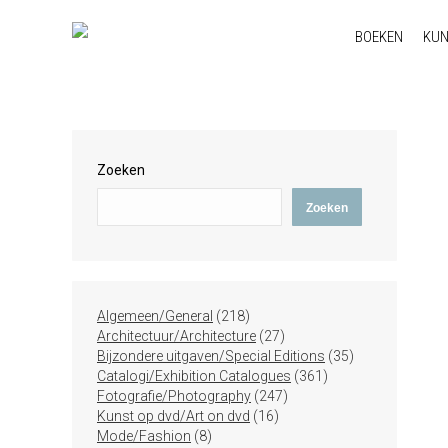
BOEKEN
KU
Zoeken
Zoeken
218
Algemeen/General
218
producten
27
Architectuur/Architecture
27
producten
35
Bijzondere uitgaven/Special Editions
35
361
producten
Catalogi/Exhibition Catalogues
361
247
producten
Fotografie/Photography
247
16
producten
Kunst op dvd/Art on dvd
16
8
producten
Mode/Fashion
8