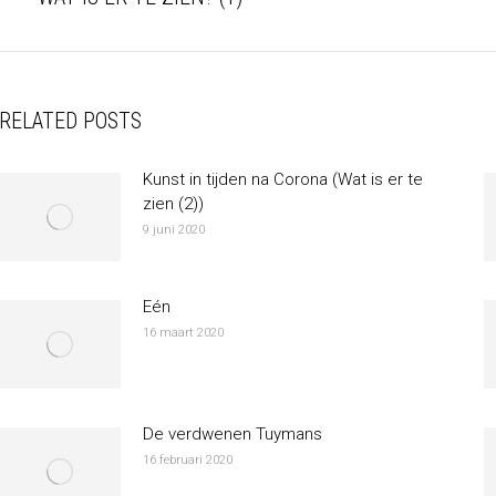
post:
p
RELATED POSTS
Kunst in tijden na Corona (Wat is er te
zien (2))
9 juni 2020
Eén
16 maart 2020
De verdwenen Tuymans
16 februari 2020