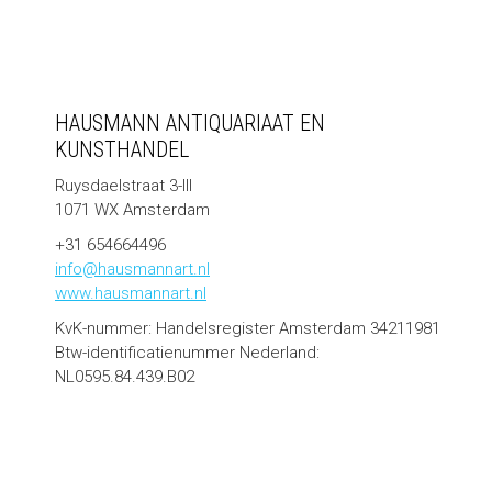
HAUSMANN ANTIQUARIAAT EN
KUNSTHANDEL
Ruysdaelstraat 3-III
1071 WX Amsterdam
+31 654664496
info@hausmannart.nl
www.hausmannart.nl
KvK-nummer: Handelsregister Amsterdam 34211981
Btw-identificatienummer Nederland:
NL0595.84.439.B02