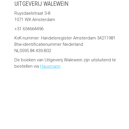
UITGEVERIJ WALEWEIN
Ruysdaelstraat 3-III
1071 WX Amsterdam
+31 654664496
KvK-nummer: Handelsregister Amsterdam 34211981
Btw-identificatienummer Nederland:
NL0595.84.439.B02
De boeken van Uitgeverij Walewein zijn uitsluitend te
bestellen via
Hausmann