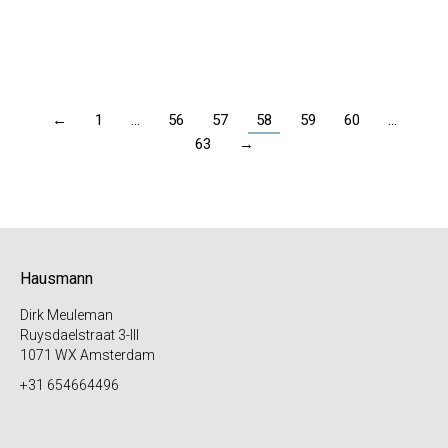
Toevoegen aan winkelwagen
←
1
…
56
57
58
59
60
…
63
→
Hausmann
Dirk Meuleman
Ruysdaelstraat 3-III
1071 WX Amsterdam
+31 654664496