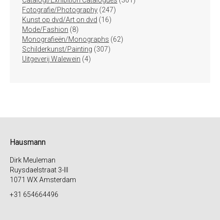
Catalogi/Exhibition Catalogues
361
247
producten
Fotografie/Photography
247
16
producten
Kunst op dvd/Art on dvd
16
8
producten
Mode/Fashion
8
producten
62
Monografieën/Monographs
62
307
producten
Schilderkunst/Painting
307
4
producten
Uitgeverij Walewein
4
producten
Hausmann
Dirk Meuleman
Ruysdaelstraat 3-III
1071 WX Amsterdam
+31 654664496