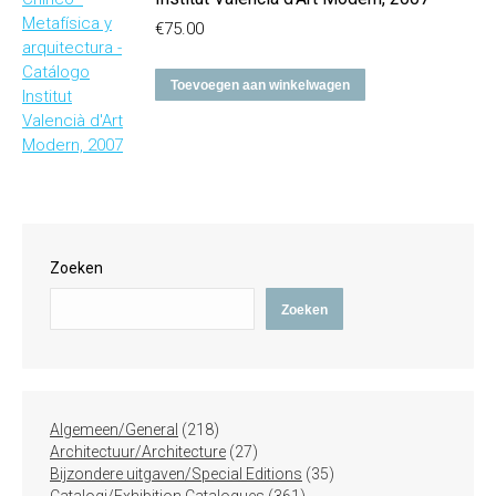
€
75.00
Toevoegen aan winkelwagen
Zoeken
Zoeken
218
Algemeen/General
218
producten
27
Architectuur/Architecture
27
producten
35
Bijzondere uitgaven/Special Editions
35
361
producten