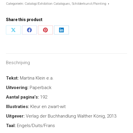
Categorieën:
Catalogi/Exhibition Catalogues
,
Schilderkunst/Painting
Share this product
Share
Share
Share
Share
on
on
on
on
X
Facebook
Pinterest
LinkedIn
Beschrijving
Tekst:
Martina Klein e.a.
Uitvoering:
Paperback
Aantal pagina’s:
192
Illustraties:
Kleur en zwart-wit
Uitgever:
Verlag der Buchhandlung Walther König, 2013
Taal:
Engels/Duits/Frans