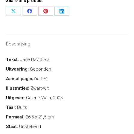
Share this product
Share
Share
Share
Share
on
on
on
on
X
Facebook
Pinterest
LinkedIn
Beschrijving
Tekst:
Jane David e.a.
Uitvoering:
Gebonden
Aantal pagina’s:
174
Illustraties:
Zwart-wit
Uitgever:
Galerie Walu, 2005
Taal:
Duits
Formaat:
26,5 x 21,5 cm
Staat:
Uitstekend