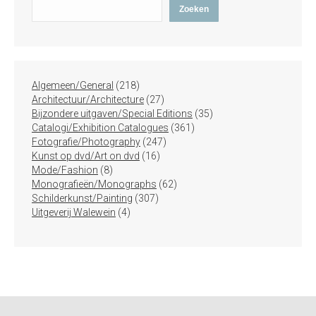
Zoeken
218
Algemeen/General
218
producten
27
Architectuur/Architecture
27
producten
35
Bijzondere uitgaven/Special Editions
35
361
producten
Catalogi/Exhibition Catalogues
361
247
producten
Fotografie/Photography
247
16
producten
Kunst op dvd/Art on dvd
16
8
producten
Mode/Fashion
8
producten
62
Monografieën/Monographs
62
307
producten
Schilderkunst/Painting
307
4
producten
Uitgeverij Walewein
4
producten