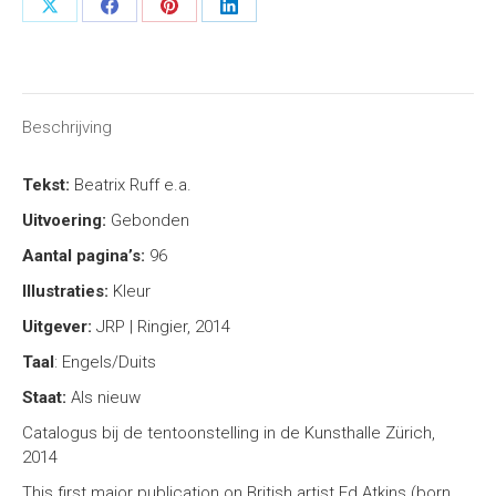
Share
Share
Share
Share
on
on
on
on
X
Facebook
Pinterest
LinkedIn
Beschrijving
Tekst:
Beatrix Ruff e.a.
Uitvoering:
Gebonden
Aantal pagina’s:
96
Illustraties:
Kleur
Uitgever:
JRP | Ringier, 2014
Taal
: Engels/Duits
Staat:
Als nieuw
Catalogus bij de tentoonstelling in de Kunsthalle Zürich,
2014
This first major publication on British artist Ed Atkins (born