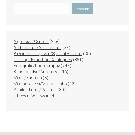
Zoeken
218
Algemeen/General
218
producten
27
Architectuur/Architecture
27
producten
35
Bijzondere uitgaven/Special Editions
35
361
producten
Catalogi/Exhibition Catalogues
361
247
producten
Fotografie/Photography
247
16
producten
Kunst op dvd/Art on dvd
16
8
producten
Mode/Fashion
8
producten
62
Monografieën/Monographs
62
307
producten
Schilderkunst/Painting
307
4
producten
Uitgeverij Walewein
4
producten