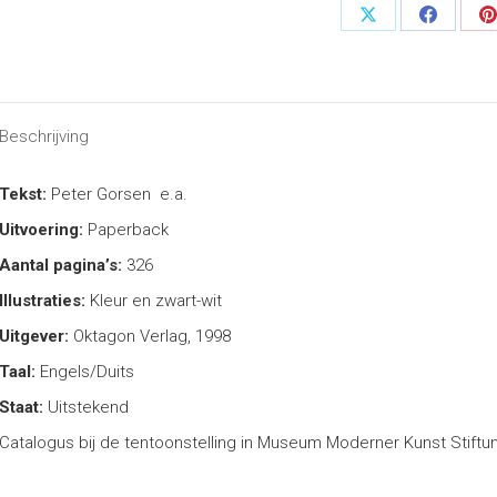
Share
Share
S
on
on
o
X
Faceboo
P
Beschrijving
Tekst:
Peter Gorsen e.a.
Uitvoering:
Paperback
Aantal pagina’s:
326
Illustraties:
Kleur en zwart-wit
Uitgever:
Oktagon Verlag, 1998
Taal:
Engels/Duits
Staat:
Uitstekend
Catalogus bij de tentoonstelling in Museum Moderner Kunst Stiftu