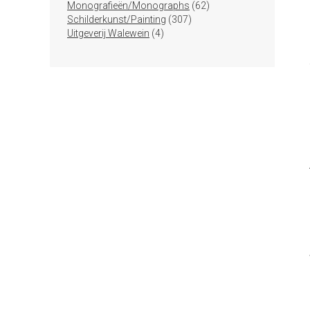
producten
62
Monografieën/Monographs
62
307
producten
Schilderkunst/Painting
307
4
producten
Uitgeverij Walewein
4
producten