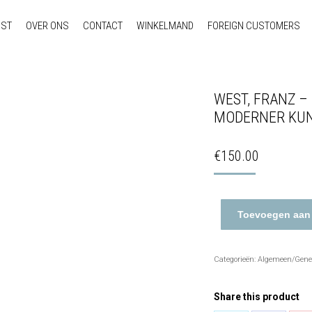
NST
OVER ONS
CONTACT
WINKELMAND
FOREIGN CUSTOMERS
WEST, FRANZ 
MODERNER KUNS
€
150.00
Toevoegen aan
Categorieën:
Algemeen/Gene
Share this product