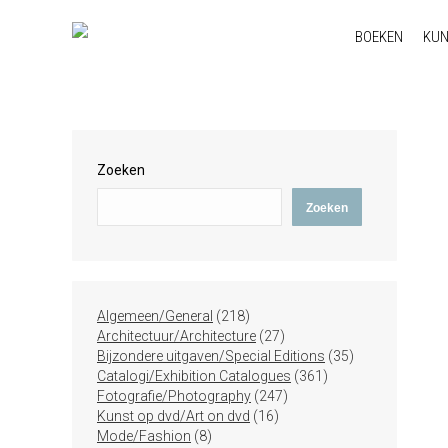
BOEKEN
KU
Zoeken
Zoeken
218
Algemeen/General
218
producten
27
Architectuur/Architecture
27
producten
35
Bijzondere uitgaven/Special Editions
35
361
producten
Catalogi/Exhibition Catalogues
361
247
producten
Fotografie/Photography
247
16
producten
Kunst op dvd/Art on dvd
16
8
producten
Mode/Fashion
8