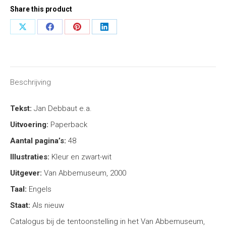
Share this product
Share
Share
Share
Share
on
on
on
on
X
Facebook
Pinterest
LinkedIn
Beschrijving
Tekst:
Jan Debbaut e.a.
Uitvoering:
Paperback
Aantal pagina’s:
48
Illustraties:
Kleur en zwart-wit
Uitgever:
Van Abbemuseum, 2000
Taal:
Engels
Staat:
Als nieuw
Catalogus bij de tentoonstelling in het Van Abbemuseum,