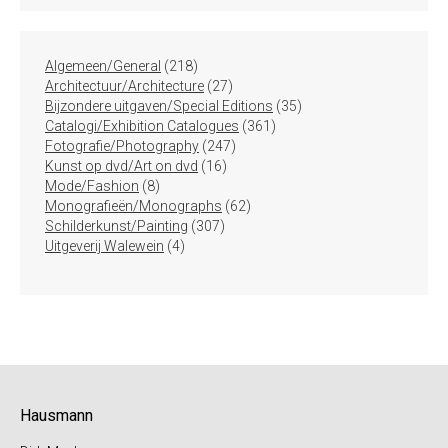
218
Algemeen/General
218
producten
27
Architectuur/Architecture
27
producten
35
Bijzondere uitgaven/Special Editions
35
361
producten
Catalogi/Exhibition Catalogues
361
247
producten
Fotografie/Photography
247
16
producten
Kunst op dvd/Art on dvd
16
8
producten
Mode/Fashion
8
producten
62
Monografieën/Monographs
62
307
producten
Schilderkunst/Painting
307
4
producten
Uitgeverij Walewein
4
producten
Hausmann