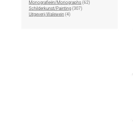
producten
62
Monografieën/Monographs
62
307
producten
Schilderkunst/Painting
307
4
producten
Uitgeverij Walewein
4
producten