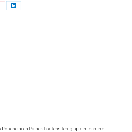
hare
Share
n
on
k
interest
LinkedIn
o Poponcini en Patrick Lootens terug op een carrière