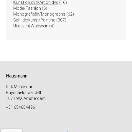
16
producten
Kunst op dvd/Art on dvd
16
8
producten
Mode/Fashion
8
producten
62
Monografieën/Monographs
62
307
producten
Schilderkunst/Painting
307
4
producten
Uitgeverij Walewein
4
producten
Hausmann
Dirk Meuleman
Ruysdaelstraat 3-III
1071 WX Amsterdam
+31 654664496