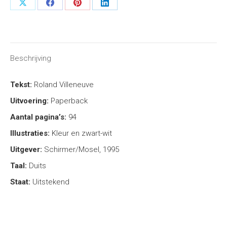
Share
Share
Share
Share
on
on
on
on
X
Facebook
Pinterest
LinkedIn
Beschrijving
Tekst:
Roland Villeneuve
Uitvoering:
Paperback
Aantal pagina’s:
94
Illustraties:
Kleur en zwart-wit
Uitgever:
Schirmer/Mosel, 1995
Taal:
Duits
Staat:
Uitstekend