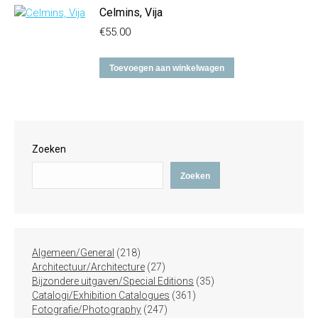
Celmins, Vija
€
55.00
Toevoegen aan winkelwagen
Zoeken
Zoeken
218
Algemeen/General
218
producten
27
Architectuur/Architecture
27
producten
35
Bijzondere uitgaven/Special Editions
35
361
producten
Catalogi/Exhibition Catalogues
361
247
producten
Fotografie/Photography
247