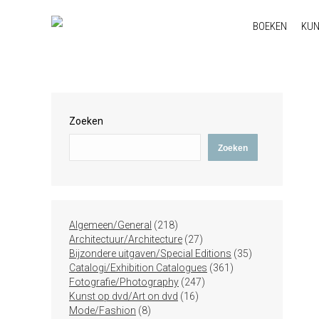
BOEKEN
KU
Zoeken
Zoeken
218
Algemeen/General
218
producten
27
Architectuur/Architecture
27
producten
35
Bijzondere uitgaven/Special Editions
35
361
producten
Catalogi/Exhibition Catalogues
361
247
producten
Fotografie/Photography
247
16
producten
Kunst op dvd/Art on dvd
16
8
producten
Mode/Fashion
8