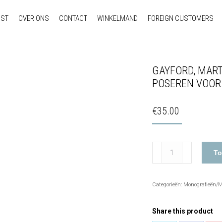
NST
OVER ONS
CONTACT
WINKELMAND
FOREIGN CUSTOMERS
GAYFORD, MART
POSEREN VOOR
€
35.00
Gayford,
To
Martin
-
Man
Categorieën:
Monografieën/
met
blauwe
Share this product
sjaal