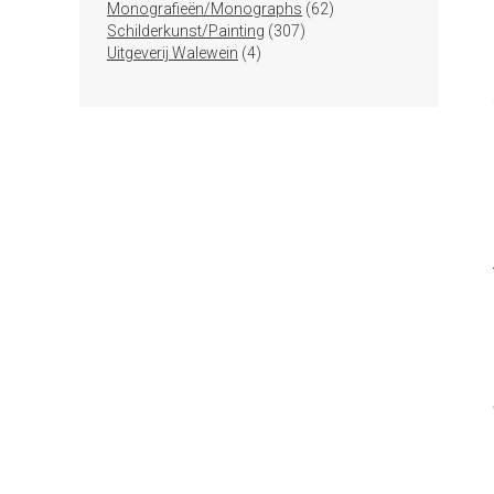
producten
62
Monografieën/Monographs
62
307
producten
Schilderkunst/Painting
307
4
producten
Uitgeverij Walewein
4
producten