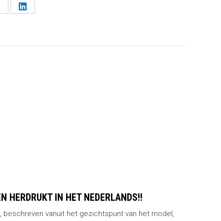
hare
Share
n
on
k
interest
LinkedIn
N HERDRUKT IN HET NEDERLANDS!!
, beschreven vanuit het gezichtspunt van het model,