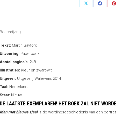
-
Poseren
Share
Share
S
voor
on
on
o
Lucian
X
Faceboo
P
Freud
aantal
Beschrijving
Tekst:
Martin Gayford
Uitvoering:
Paperback
Aantal pagina’s:
248
Illustraties:
Kleur en zwart-wit
Uitgever:
Uitgeverij Walewein, 2014
Taal:
Nederlands
Staat:
Nieuw
DE LAATSTE EXEMPLAREN! HET BOEK ZAL NIET WORDE
Man met blauwe sjaal
is de wordingsgeschiedenis van een portret