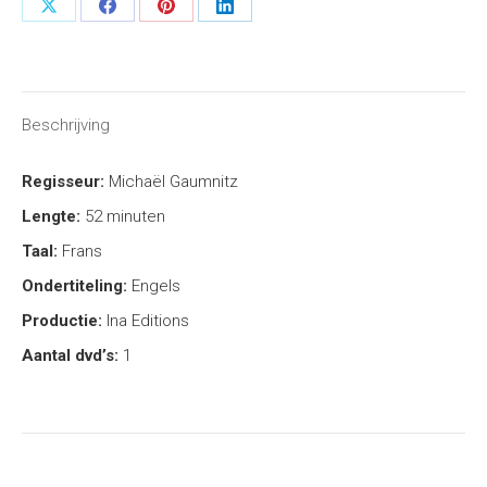
Share
Share
Share
Share
on
on
on
on
X
Facebook
Pinterest
LinkedIn
Beschrijving
Regisseur:
Michaël Gaumnitz
Lengte:
52 minuten
Taal:
Frans
Ondertiteling:
Engels
Productie:
Ina Editions
Aantal dvd’s:
1