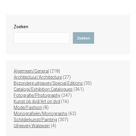
Zoeken
Zoeken
218
Algemeen/General
218
producten
27
Architectuur/Architecture
27
producten
35
Bijzondere uitgaven/Special Editions
35
361
producten
Catalogi/Exhibition Catalogues
361
247
producten
Fotografie/Photography
247
16
producten
Kunst op dvd/Art on dvd
16
8
producten
Mode/Fashion
8
producten
62
Monografieën/Monographs
62
307
producten
Schilderkunst/Painting
307
4
producten
Uitgeverij Walewein
4
producten