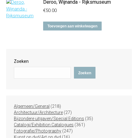
Deroo, Wijnanda - Rijksmuseum
€
50.00
Toevoegen aan winkelwagen
Zoeken
Zoeken
218
Algemeen/General
218
producten
27
Architectuur/Architecture
27
producten
35
Bijzondere uitgaven/Special Editions
35
361
producten
Catalogi/Exhibition Catalogues
361
247
producten
Fotografie/Photography
247
16
producten
Kunst op dvd/Art on dvd
16