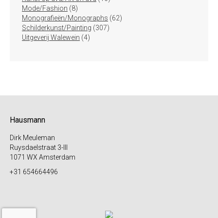
8
producten
Mode/Fashion
8
producten
62
Monografieën/Monographs
62
307
producten
Schilderkunst/Painting
307
4
producten
Uitgeverij Walewein
4
producten
Hausmann
Dirk Meuleman
Ruysdaelstraat 3-III
1071 WX Amsterdam
+31 654664496