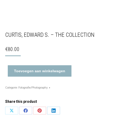
CURTIS, EDWARD S. – THE COLLECTION
€
80.00
Toevoegen aan winkelwagen
Categorie:
Fotografie/Photography
Share this product
Share
Share
Share
Share