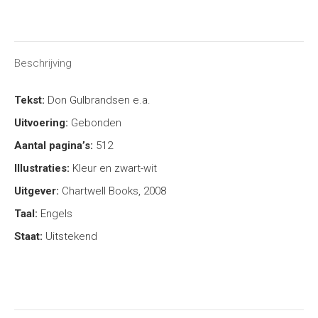
on
on
on
on
X
Facebook
Pinterest
LinkedIn
Beschrijving
Tekst:
Don Gulbrandsen
e.a.
Uitvoering:
Gebonden
Aantal pagina’s:
512
Illustraties:
Kleur en zwart-wit
Uitgever:
Chartwell Books, 2008
Taal:
Engels
Staat:
Uitstekend