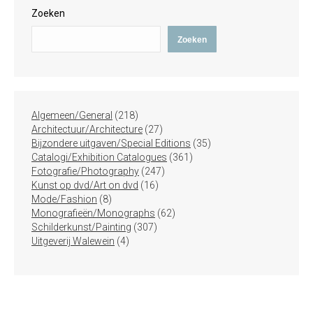
Zoeken
Zoeken
218
Algemeen/General
218
producten
27
Architectuur/Architecture
27
producten
35
Bijzondere uitgaven/Special Editions
35
361
producten
Catalogi/Exhibition Catalogues
361
247
producten
Fotografie/Photography
247
16
producten
Kunst op dvd/Art on dvd
16
8
producten
Mode/Fashion
8
producten
62
Monografieën/Monographs
62
307
producten
Schilderkunst/Painting
307
4
producten
Uitgeverij Walewein
4
producten