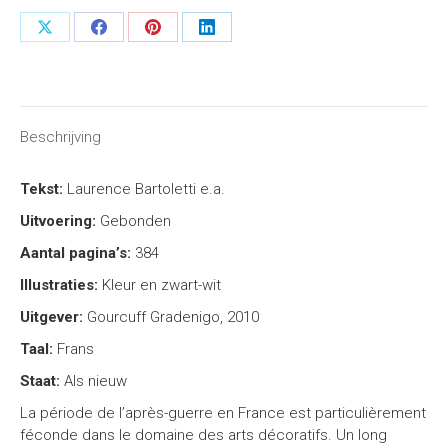
Share
Share
Share
Share
on
on
on
on
X
Facebook
Pinterest
LinkedIn
Beschrijving
Tekst:
Laurence Bartoletti e.a.
Uitvoering:
Gebonden
Aantal pagina’s:
384
Illustraties:
Kleur en zwart-wit
Uitgever:
Gourcuff Gradenigo, 2010
Taal:
Frans
Staat:
Als nieuw
La période de l’après-guerre en France est particulièrement
féconde dans le domaine des arts décoratifs. Un long