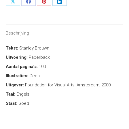
Share
Share
Share
Share
on
on
on
on
X
Facebook
Pinterest
LinkedIn
Beschrijving
Tekst:
Stanley Brouwn
Uitvoering:
Paperback
Aantal pagina’s:
100
Illustraties:
Geen
Uitgever:
Foundation for Visual Arts, Amsterdam, 2000
Taal:
Engels
Staat:
Goed