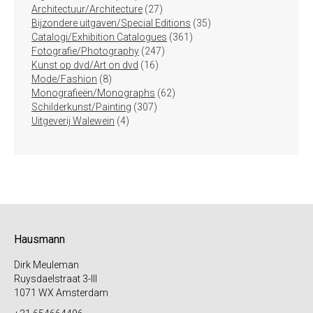
producten
27
Architectuur/Architecture
27
producten
35
Bijzondere uitgaven/Special Editions
35
361
producten
Catalogi/Exhibition Catalogues
361
247
producten
Fotografie/Photography
247
16
producten
Kunst op dvd/Art on dvd
16
8
producten
Mode/Fashion
8
producten
62
Monografieën/Monographs
62
307
producten
Schilderkunst/Painting
307
4
producten
Uitgeverij Walewein
4
producten
Hausmann
Dirk Meuleman
Ruysdaelstraat 3-III
1071 WX Amsterdam