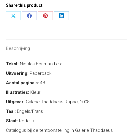
Share this product
Share
Share
Share
Share
on
on
on
on
X
Facebook
Pinterest
LinkedIn
Beschrijving
Tekst:
Nicolas Bourriaud e.a.
Uitvoering:
Paperback
Aantal pagina’s:
48
Illustraties:
Kleur
Uitgever:
Galerie Thaddaeus Ropac, 2008
Taal:
Engels/Frans
Staat:
Redelijk
Catalogus bij de tentoonstelling in Galerie Thaddaeus