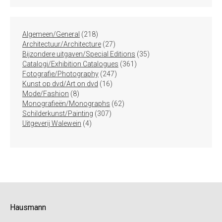
218
Algemeen/General
218
producten
27
Architectuur/Architecture
27
producten
35
Bijzondere uitgaven/Special Editions
35
361
producten
Catalogi/Exhibition Catalogues
361
247
producten
Fotografie/Photography
247
16
producten
Kunst op dvd/Art on dvd
16
8
producten
Mode/Fashion
8
producten
62
Monografieën/Monographs
62
307
producten
Schilderkunst/Painting
307
4
producten
Uitgeverij Walewein
4
producten
Hausmann